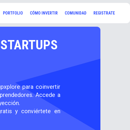
PORTFOLIO
CÓMO INVERTIR
COMUNIDAD
REGISTRATE
 STARTUPS
pxplore para coinvertir
mprendedores. Accede a
yección.
atis y conviértete en