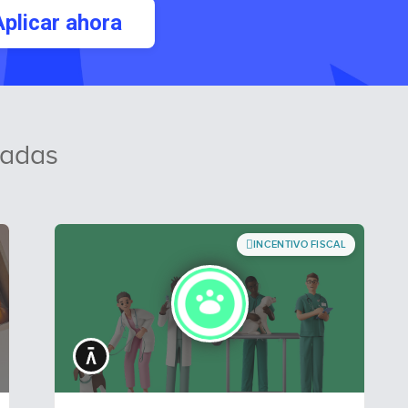
Aplicar ahora
radas
INCENTIVO FISCAL