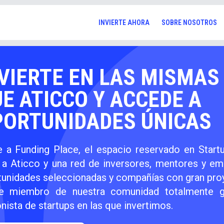
INVIERTE AHORA
SOBRE NOSOTROS
VIERTE EN LAS MISMAS
E ATICCO Y ACCEDE A
PORTUNIDADES ÚNICAS
 a Funding Place, el espacio reservado en Startu
o a Aticco y una red de inversores, mentores y e
tunidades seleccionadas y compañías con gran pro
e miembro de nuestra comunidad totalmente gr
nista de startups en las que invertimos.