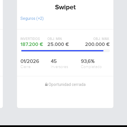
Swipet
Seguros
(+2)
PRE_SEED
INVERTIDOS
OBJ. MIN.
OBJ. MAX.
187.200 €
25.000 €
200.000 €
01/2026
45
93,6%
Cierre
Inversores
Completado
Oportunidad cerrada