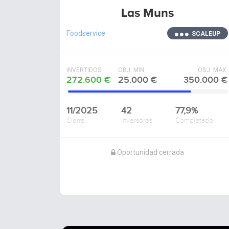
Las Muns
Foodservice
SCALEUP
INVERTIDOS
OBJ. MIN.
OBJ. MAX.
272.600 €
25.000 €
350.000 €
11/2025
42
77,9%
Cierre
Inversores
Completado
Oportunidad cerrada