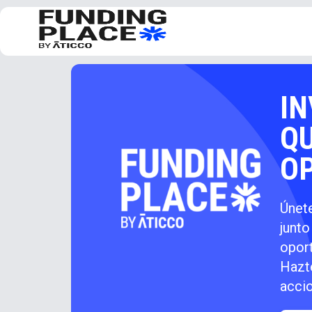
IN
QU
O
Únete
junt
opor
Hazt
accio