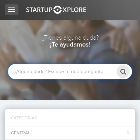
Toggle
navigation
BUSCO FINANCIACIÓN
¿Tienes alguna duda?
¡Te ayudamos!
REGISTRO
ACCESO
CATEGORIAS
Inicio
GENERAL
3