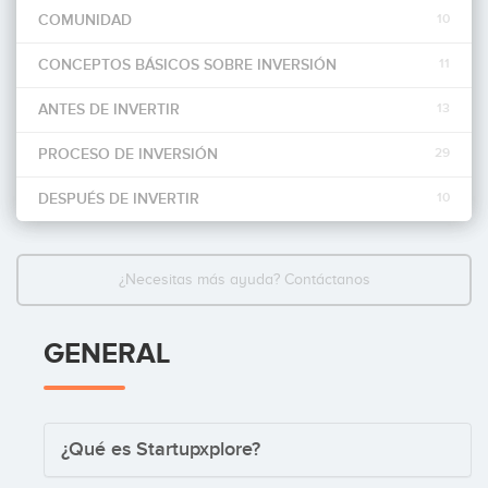
COMUNIDAD
10
Invertir
CONCEPTOS BÁSICOS SOBRE INVERSIÓN
11
ANTES DE INVERTIR
13
PROCESO DE INVERSIÓN
29
DESPUÉS DE INVERTIR
10
¿Necesitas más ayuda? Contáctanos
GENERAL
¿Qué es Startupxplore?